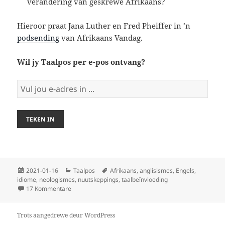
verandering van geskrewe Afrikaans?
Hieroor praat Jana Luther en Fred Pheiffer in ’n
podsending
van Afrikaans Vandag.
Wil jy Taalpos per e-pos ontvang?
Gepubliseer
Kategorieë
Sleutelwoord
2021-01-16
Taalpos
Afrikaans
,
anglisismes
,
Engels
,
op
idiome
,
neologismes
,
nuutskeppings
,
taalbeïnvloeding
op Taalpos 2
17 Kommentare
Trots aangedrewe deur WordPress