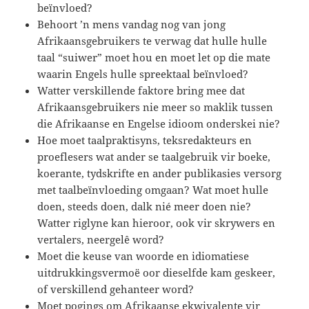
beïnvloed?
Behoort ’n mens vandag nog van jong
Afrikaansgebruikers te verwag dat hulle hulle
taal “suiwer” moet hou en moet let op die mate
waarin Engels hulle spreektaal beïnvloed?
Watter verskillende faktore bring mee dat
Afrikaansgebruikers nie meer so maklik tussen
die Afrikaanse en Engelse idioom onderskei nie?
Hoe moet taalpraktisyns, teksredakteurs en
proeflesers wat ander se taalgebruik vir boeke,
koerante, tydskrifte en ander publikasies versorg
met taalbeïnvloeding omgaan? Wat moet hulle
doen, steeds doen, dalk nié meer doen nie?
Watter riglyne kan hieroor, ook vir skrywers en
vertalers, neergelê word?
Moet die keuse van woorde en idiomatiese
uitdrukkingsvermoë oor dieselfde kam geskeer,
of verskillend gehanteer word?
Moet pogings om Afrikaanse ekwivalente vir